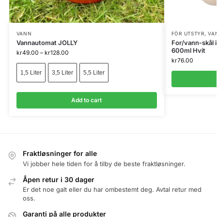
VANN
FÒR UTSTYR
,
VA
Vannautomat JOLLY
For/vann-skål 
600ml Hvit
kr
49.00
–
kr
128.00
kr
76.00
1,5 Liter
3,5 Liter
5,5 Liter
Add to cart
Fraktløsninger for alle
Vi jobber hele tiden for å tilby de beste fraktløsninger.
Åpen retur i 30 dager
Er det noe galt eller du har ombestemt deg. Avtal retur med
oss.
Garanti på alle produkter