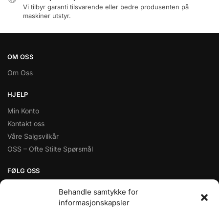
Vi tilbyr garanti tilsvarende eller bedre produsenten på
maskiner utstyr.
OM OSS
Om Oss
HJELP
Min Konto
Kontakt oss
Våre Salgsvilkår
OSS – Ofte Stilte Spørsmål
FØLG OSS
Facebook
Behandle samtykke for
informasjonskapsler
TILBAKEMELDINGER FRA KUNDER