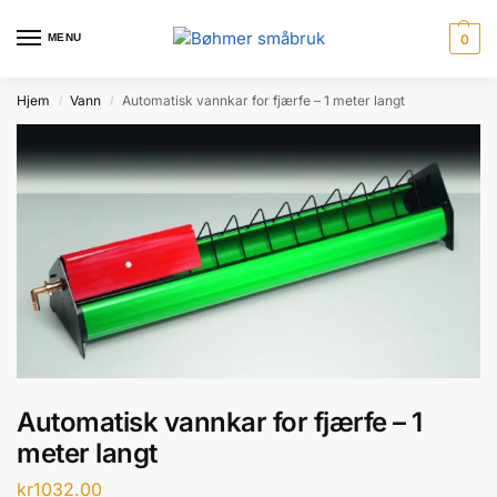
til
innholdet
MENU
0
Hjem
Vann
Automatisk vannkar for fjærfe – 1 meter langt
/
/
Automatisk vannkar for fjærfe – 1
meter langt
kr
1032.00