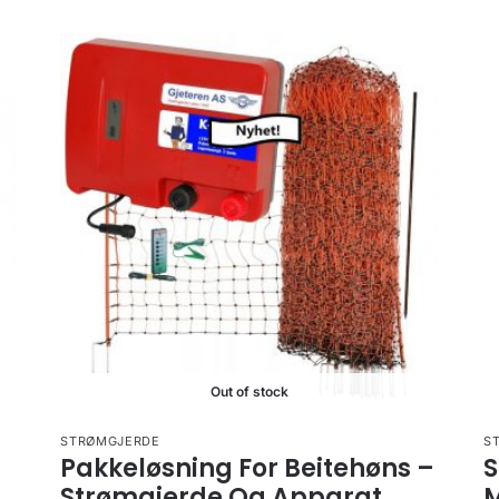
Out of stock
STRØMGJERDE
S
Pakkeløsning For Beitehøns –
S
Strømgjerde Og Apparat