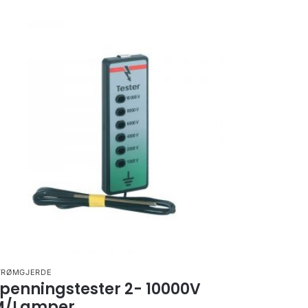
TRØMGJERDE
penningstester 2- 10000V
M/Lamper