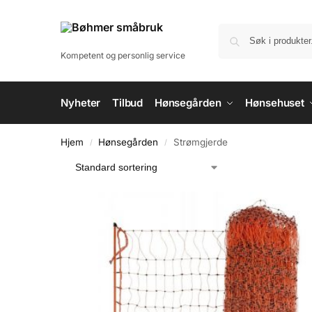
til
innholdet
Kompetent og personlig service
Nyheter
Tilbud
Hønsegården
Hønsehuset
Hjem
Hønsegården
Strømgjerde
/
/