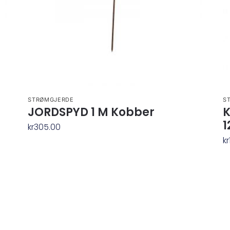
STRØMGJERDE
S
JORDSPYD 1 M Kobber
K
1
kr
305.00
kr