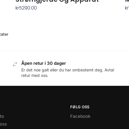
kr
5290.00
kr
tater
Åpen retur i 30 dager
Er det noe galt eller du har ombestemt deg. Avtal
retur med oss.
FØLG OSS
to
Facebook
 oss