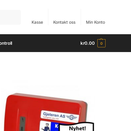
Søk
Kasse
Kontakt oss
Min Konto
ntroll
kr
0.00
0