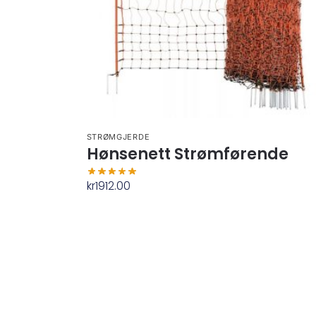
STRØMGJERDE
Hønsenett Strømførende
kr
1912.00