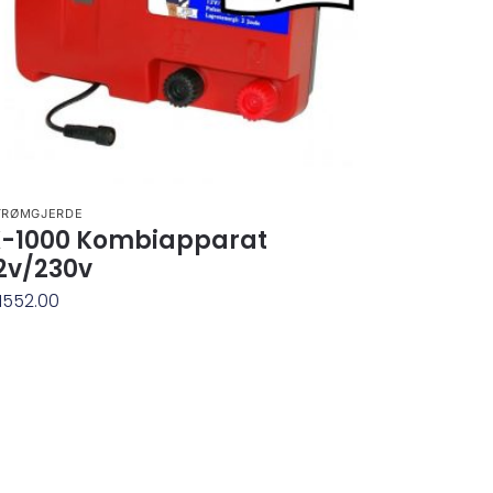
TRØMGJERDE
-1000 Kombiapparat
2v/230v
1552.00