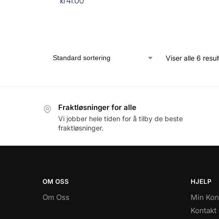
kr
41.00
Viser alle 6 resul
Fraktløsninger for alle
Vi jobber hele tiden for å tilby de beste
fraktløsninger.
OM OSS
HJELP
Om Oss
Min Kon
Kontakt