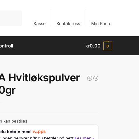
Søk
Kasse
Kontakt oss
Min Konto
ntroll
kr
0.00
0
 Hvitløkspulver
0gr
0
n kan bestilles