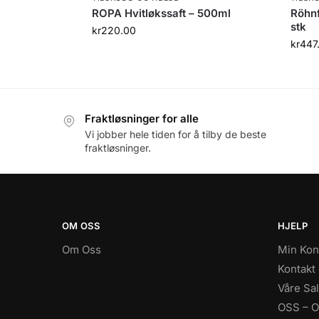
ROPA Hvitløkssaft – 500ml
Röhnf
stk
kr
220.00
kr
447
Fraktløsninger for alle
Vi jobber hele tiden for å tilby de beste
fraktløsninger.
OM OSS
HJELP
Om Oss
Min Kon
Kontakt
Våre Sal
OSS – Of