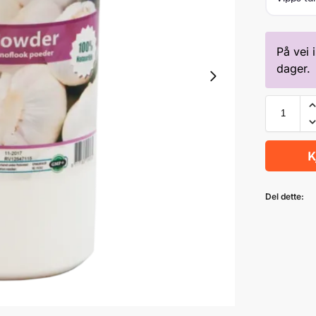
På vei 
dager.
Del dette: