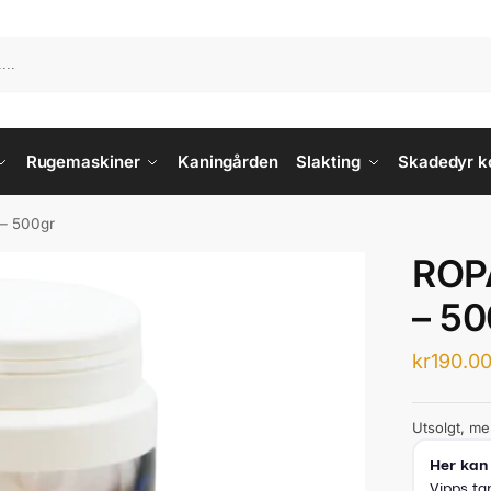
Rugemaskiner
Kaningården
Slakting
Skadedyr ko
 – 500gr
ROPA
– 50
kr
190.0
Utsolgt, me