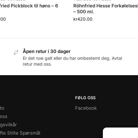
ried Pickblock til høns – 6
Röhnfried Hesse Forkølelses
– 500 ml.
.00
kr
420.00
Åpen retur i 30 dager
Er det noe galt eller du har ombestemt deg. Avtal
retur med oss.
FØLG OSS
to
Facebook
 oss
gsvilkår
te Stilte Spørsmål