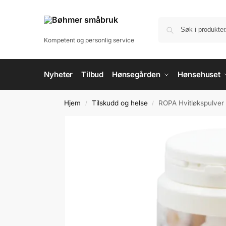
til
innholdet
Kompetent og personlig service
Nyheter
Tilbud
Hønsegården
Hønsehuset
Hjem
Tilskudd og helse
ROPA Hvitløkspulver
/
/