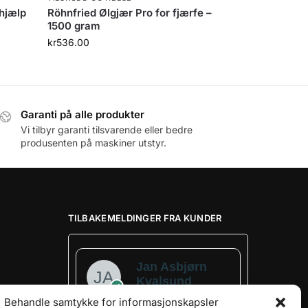
hjælp
Röhnfried Ølgjær Pro for fjærfe –
1500 gram
kr
536.00
Garanti på alle produkter
Vi tilbyr garanti tilsvarende eller bedre
produsenten på maskiner utstyr.
TILBAKEMELDINGER FRA KUNDER
Jan Asbjørn
Kvalsund
Verified owner
Behandle samtykke for informasjonskapsler