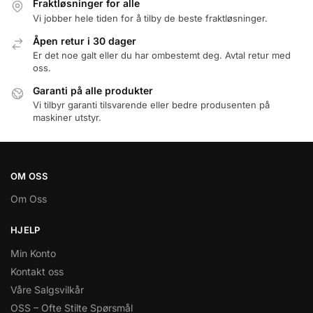
Fraktløsninger for alle
Vi jobber hele tiden for å tilby de beste fraktløsninger.
Åpen retur i 30 dager
Er det noe galt eller du har ombestemt deg. Avtal retur med
oss.
Garanti på alle produkter
Vi tilbyr garanti tilsvarende eller bedre produsenten på
maskiner utstyr.
OM OSS
Om Oss
HJELP
Min Konto
Kontakt oss
Våre Salgsvilkår
OSS – Ofte Stilte Spørsmål