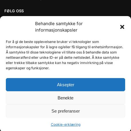
FØLG OSS
Facebook
Behandle samtykke for
informasjonskapsler
TILBAKEMELDINGER FRA KUNDER
For å gi de beste opplevelsene bruker vi teknologier som
informasjonskapsler for å lagre og/eller få tilgang til enhetsinformasjon.
Å samtykke til disse teknologiene vil tillate oss å behandle data som
Jan Asbjørn Kvalsund
nettleseratferd eller unike ID-er på dette nettstedet. Å ikke samtykke
Verified owner
eller trekke tilbake samtykke kan ha negativ innvirkning på visse
egenskaper og funksjoner.
5/5
Aksepter
Benekte
2 år siden
Se preferanser
Cookie-erklæring