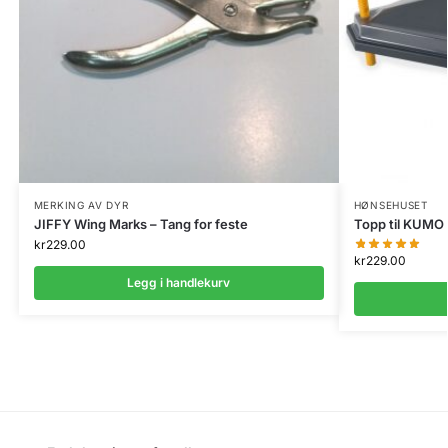
MERKING AV DYR
HØNSEHUSET
JIFFY Wing Marks – Tang for feste
Topp til KUMO
kr
229.00
kr
229.00
Legg i handlekurv