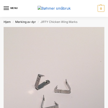
til
innholdet
MENU
0
Hjem
Merking av dyr
JIFFY Chicken Wing Marks
/
/