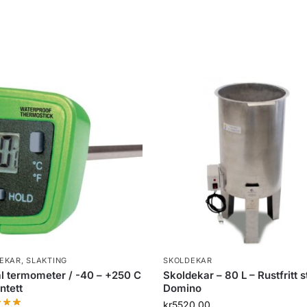
EKAR
,
SLAKTING
SKOLDEKAR
al termometer / -40 – +250 C
Skoldekar – 80 L – Rustfritt s
ntett
Domino
kr
5520.00