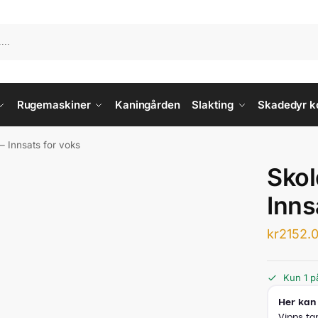
Rugemaskiner
Kaningården
Slakting
Skadedyr ko
– Innsats for voks
Skol
Inns
kr
2152.
Kun 1 på