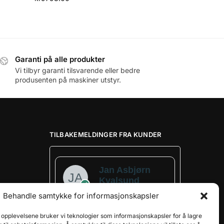
Garanti på alle produkter
Vi tilbyr garanti tilsvarende eller bedre
produsenten på maskiner utstyr.
TILBAKEMELDINGER FRA KUNDER
Jan Asbjørn
Kvalsund
Verified owner
Behandle samtykke for informasjonskapsler
e opplevelsene bruker vi teknologier som informasjonskapsler for å lagre
5/5