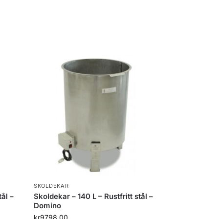
SKOLDEKAR
tål –
Skoldekar – 140 L – Rustfritt stål –
Domino
kr
9798.00