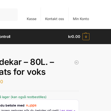
Søk
Kasse
Kontakt oss
Min Konto
ntroll
kr
0.00
0
dekar – 80L. –
ats for voks
00
 lager (kan også restbestilles)