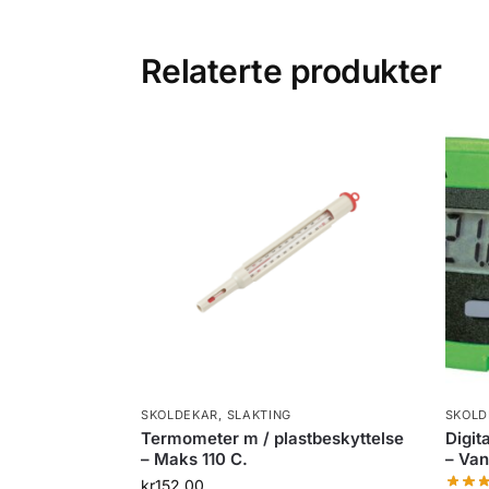
Relaterte produkter
SKOLDEKAR
,
SLAKTING
SKOLD
Termometer m / plastbeskyttelse
Digit
– Maks 110 C.
– Van
kr
152.00