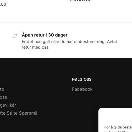
.00
Åpen retur i 30 dager
Er det noe galt eller du har ombestemt deg. Avtal
retur med oss.
FØLG OSS
to
Facebook
 oss
gsvilkår
te Stilte Spørsmål
For å gi de best