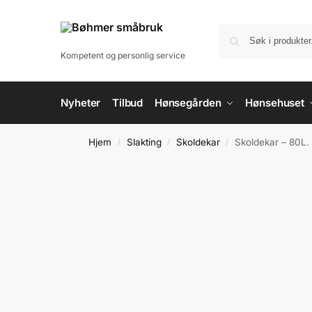
til
innholdet
Kompetent og personlig service
Nyheter
Tilbud
Hønsegården
Hønsehuset
Hjem
Slakting
Skoldekar
Skoldekar – 80L. 
/
/
/