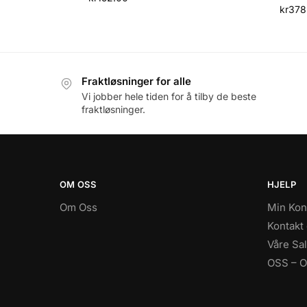
kr
378
Fraktløsninger for alle
Vi jobber hele tiden for å tilby de beste
fraktløsninger.
OM OSS
HJELP
Om Oss
Min Kon
Kontakt
Våre Sal
OSS – Of