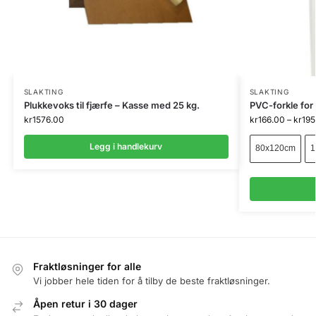
SLAKTING
SLAKTING
Plukkevoks til fjærfe – Kasse med 25 kg.
PVC-forkle for 
kr
1576.00
kr
166.00
–
kr
195
Legg i handlekurv
80x120cm
1
Fraktløsninger for alle
Vi jobber hele tiden for å tilby de beste fraktløsninger.
Åpen retur i 30 dager