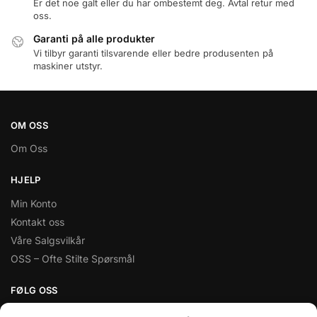
Er det noe galt eller du har ombestemt deg. Avtal retur med
oss.
Garanti på alle produkter
Vi tilbyr garanti tilsvarende eller bedre produsenten på
maskiner utstyr.
OM OSS
Om Oss
HJELP
Min Konto
Kontakt oss
Våre Salgsvilkår
OSS – Ofte Stilte Spørsmål
FØLG OSS
Facebook