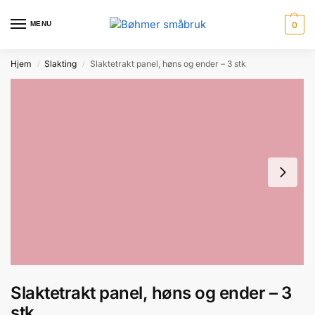
til
innholdet
MENU
0
Hjem
Slakting
Slaktetrakt panel, høns og ender – 3 stk
/
/
Slaktetrakt panel, høns og ender – 3
stk