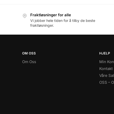
Fraktløsninger for alle
Vi jobber hele tiden for å tilby de beste
fraktløsninger.
OM OSS
HJELP
Om Oss
Min Kon
Kontakt
Våre Sal
OSS – Of