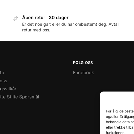
Åpen retur i 30 dager
Er det noe galt eller du har ombestemt deg. Avtal
retur med oss.
FØLG OSS
to
Facebook
 oss
gsvilkår
te Stilte Spørsmål
For å gi de best
og/eller få tilga
behandle data so
eller trekke til
funksjoner.