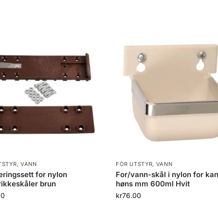
TSTYR
,
VANN
FÒR UTSTYR
,
VANN
ringssett for nylon
For/vann-skål i nylon for kan
rikkeskåler brun
høns mm 600ml Hvit
00
kr
76.00