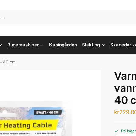
Rugemaskiner
Kaningården
Slakting
Skadedyr ko
 – 40 cm
Varm
vann
40 
kr
229.0
På lager