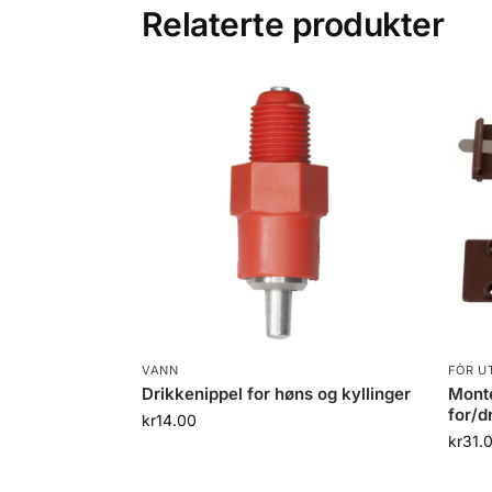
Relaterte produkter
VANN
FÒR U
Drikkenippel for høns og kyllinger
Monte
for/d
kr
14.00
kr
31.