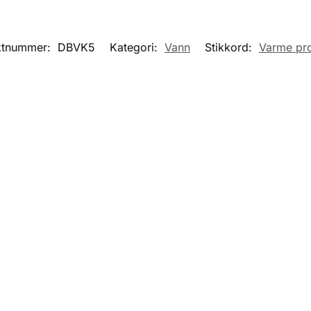
ktnummer:
DBVK5
Kategori:
Vann
Stikkord:
Varme pr