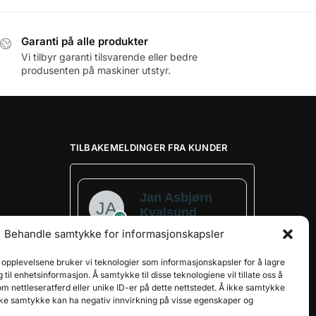
Garanti på alle produkter
Vi tilbyr garanti tilsvarende eller bedre
produsenten på maskiner utstyr.
TILBAKEMELDINGER FRA KUNDER
Jan Asbjørn
Kvalsund
Verified owner
Behandle samtykke for informasjonskapsler
e opplevelsene bruker vi teknologier som informasjonskapsler for å lagre
5/5
ng til enhetsinformasjon. Å samtykke til disse teknologiene vil tillate oss å
m nettleseratferd eller unike ID-er på dette nettstedet. Å ikke samtykke
bake samtykke kan ha negativ innvirkning på visse egenskaper og
2 år siden