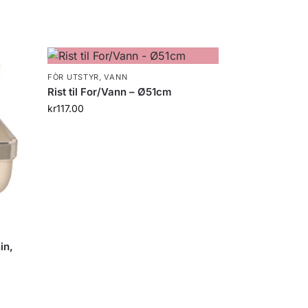
FÒR UTSTYR
,
VANN
Rist til For/Vann – Ø51cm
kr
117.00
in,