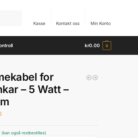
Søk
Kasse
Kontakt oss
Min Konto
ntroll
kr
0.00
0
ekabel for
kar – 5 Watt –
cm
0
 (kan også restbestilles)